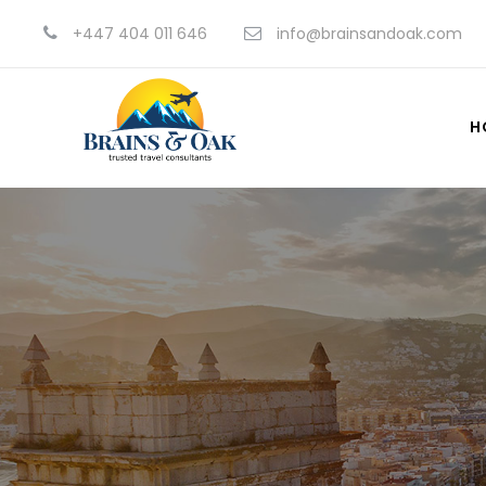
+447 404 011 646
info@brainsandoak.com
H