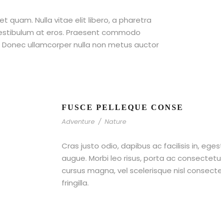
et quam. Nulla vitae elit libero, a pharetra
 vestibulum at eros. Praesent commodo
t. Donec ullamcorper nulla non metus auctor
FUSCE PELLEQUE CONSE
Adventure
/
Nature
Cras justo odio, dapibus ac facilisis in, ege
augue. Morbi leo risus, porta ac consecte
cursus magna, vel scelerisque nisl consect
fringilla.